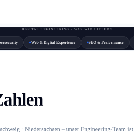
DIGITAL ENGINEERING · WAS WIR LIEFERN
ersecurity
Web & Digital Experience
SEO & Performance
Zahlen
schweig · Niedersachsen – unser Engineering-Team ist