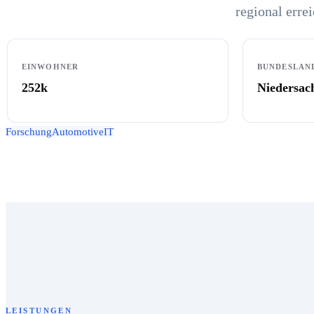
regional errei
EINWOHNER
BUNDESLAN
252k
Niedersac
Forschung
Automotive
IT
LEISTUNGEN