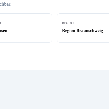
chbar.
D
REGION
hsen
Region Braunschweig