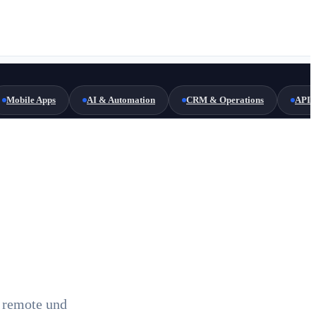
Mobile Apps
AI & Automation
CRM & Operations
API 
 remote und