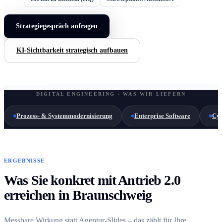
Strategiegespräch anfragen
KI-Sichtbarkeit strategisch aufbauen
DIGITAL ENGINEERING · WAS WIR LIEFERN
Prozess- & Systemmodernisierung
Enterprise Software
Cyb
ERGEBNISSE
Was Sie konkret mit Antrieb 2.0
erreichen in Braunschweig
Messbare Wirkung statt Agentur-Slides – das zählt für Ihre