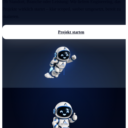
Ob Standort, Branche oder Leistung: Wir liefern Engineering, das
Projekte wirklich startet – klar scoped, sauber umgesetzt, bereit zu
skalieren.
Projekt starten