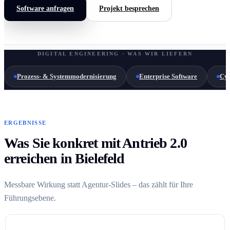
Software anfragen
Projekt besprechen
DIGITAL ENGINEERING · WAS WIR LIEFERN
Prozess- & Systemmodernisierung
Enterprise Software
Cyb
ERGEBNISSE
Was Sie konkret mit Antrieb 2.0
erreichen in Bielefeld
Messbare Wirkung statt Agentur-Slides – das zählt für Ihre
Führungsebene.