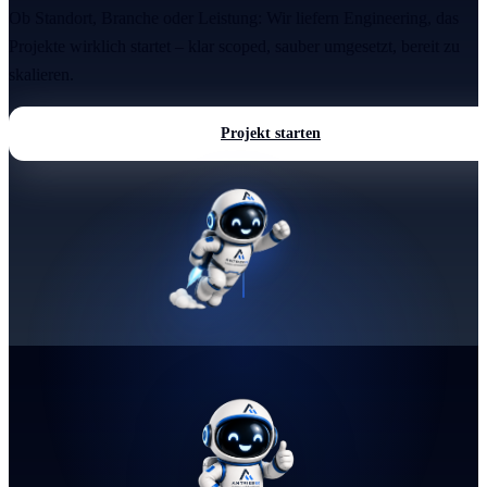
Ob Standort, Branche oder Leistung: Wir liefern Engineering, das
Projekte wirklich startet – klar scoped, sauber umgesetzt, bereit zu
skalieren.
Projekt starten