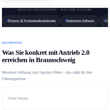
DIGITAL ENGINEERING · WAS WIR LIEFERN
Prozess- & Systemmodernisierung
Enterprise Software
Cyb
ERGEBNISSE
Was Sie konkret mit Antrieb 2.0
erreichen in Braunschweig
Messbare Wirkung statt Agentur-Slides – das zählt für Ihre
Führungsebene.
Unser Ansatz