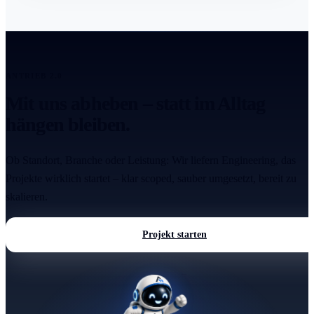
ANTRIEB 2.0
Mit uns abheben – statt im Alltag
hängen bleiben.
Ob Standort, Branche oder Leistung: Wir liefern Engineering, das
Projekte wirklich startet – klar scoped, sauber umgesetzt, bereit zu
skalieren.
Projekt starten