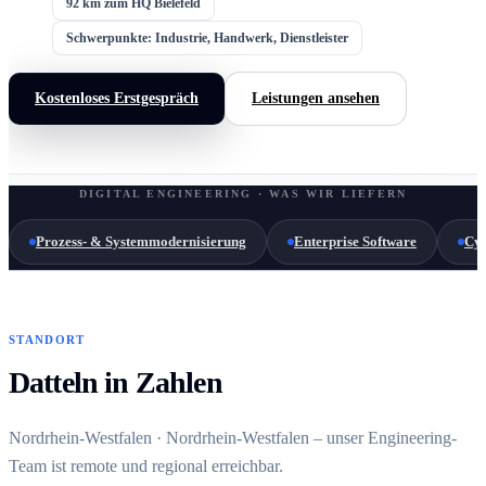
92 km zum HQ Bielefeld
Schwerpunkte: Industrie, Handwerk, Dienstleister
Kostenloses Erstgespräch
Leistungen ansehen
DIGITAL ENGINEERING · WAS WIR LIEFERN
Prozess- & Systemmodernisierung
Enterprise Software
Cyb
STANDORT
Datteln in Zahlen
Nordrhein-Westfalen · Nordrhein-Westfalen – unser Engineering-
Team ist remote und regional erreichbar.