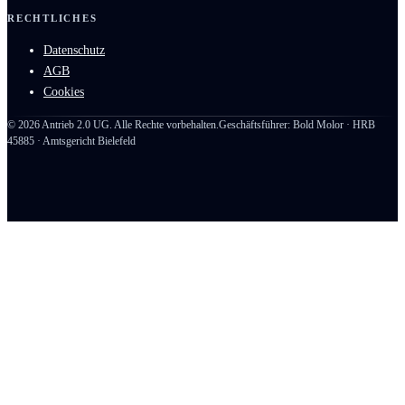
RECHTLICHES
Datenschutz
AGB
Cookies
©
2026
Antrieb 2.0 UG. Alle Rechte vorbehalten.
Geschäftsführer: Bold Molor · HRB
45885 · Amtsgericht Bielefeld