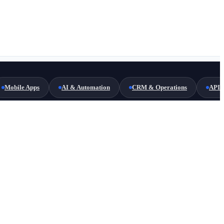
Mobile Apps
AI & Automation
CRM & Operations
API 