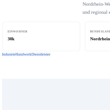
Nordrhein-We
und regional 
EINWOHNER
BUNDESLAN
30k
Nordrhein
Industrie
Handwerk
Dienstleister