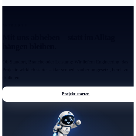
ANTRIEB 2.0
Mit uns abheben – statt im Alltag
hängen bleiben.
Ob Standort, Branche oder Leistung: Wir liefern Engineering, das
Projekte wirklich startet – klar scoped, sauber umgesetzt, bereit zu
skalieren.
Projekt starten