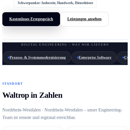
Schwerpunkte: Industrie, Handwerk, Dienstleister
Kostenloses Erstgespräch
Leistungen ansehen
DIGITAL ENGINEERING · WAS WIR LIEFERN
Prozess- & Systemmodernisierung
Enterprise Software
Cyb
STANDORT
Waltrop in Zahlen
Nordrhein-Westfalen · Nordrhein-Westfalen – unser Engineering-
Team ist remote und regional erreichbar.