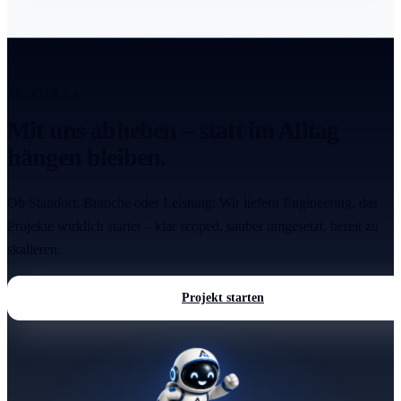
ANTRIEB 2.0
Mit uns abheben – statt im Alltag
hängen bleiben.
Ob Standort, Branche oder Leistung: Wir liefern Engineering, das
Projekte wirklich startet – klar scoped, sauber umgesetzt, bereit zu
skalieren.
Projekt starten