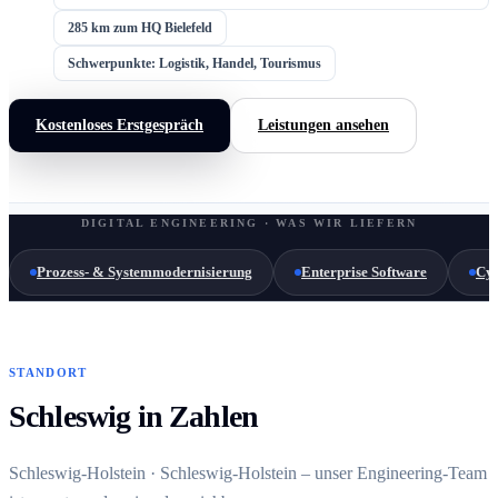
285 km zum HQ Bielefeld
Schwerpunkte: Logistik, Handel, Tourismus
Kostenloses Erstgespräch
Leistungen ansehen
DIGITAL ENGINEERING · WAS WIR LIEFERN
Prozess- & Systemmodernisierung
Enterprise Software
Cyb
STANDORT
Schleswig in Zahlen
Schleswig-Holstein · Schleswig-Holstein – unser Engineering-Team