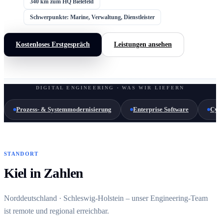
340 km zum HQ Bielefeld
Schwerpunkte: Marine, Verwaltung, Dienstleister
Kostenloses Erstgespräch
Leistungen ansehen
DIGITAL ENGINEERING · WAS WIR LIEFERN
Prozess- & Systemmodernisierung
Enterprise Software
Cyb
STANDORT
Kiel in Zahlen
Norddeutschland · Schleswig-Holstein – unser Engineering-Team
ist remote und regional erreichbar.