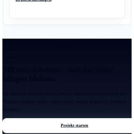
ANTRIEB 2.0
Mit uns abheben – statt im Alltag
hängen bleiben.
Ob Standort, Branche oder Leistung: Wir liefern Engineering, das
Projekte wirklich startet – klar scoped, sauber umgesetzt, bereit zu
skalieren.
Projekt starten