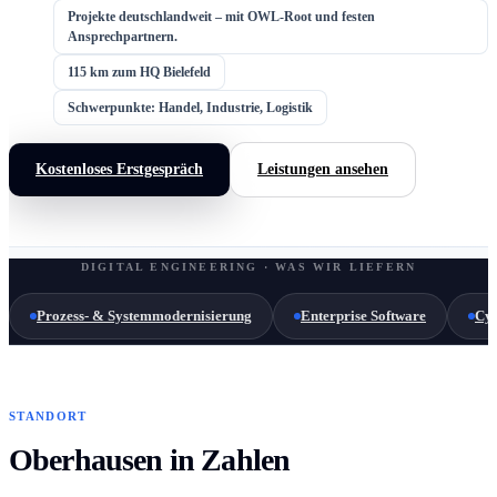
Projekte deutschlandweit – mit OWL-Root und festen
Ansprechpartnern.
115 km zum HQ Bielefeld
Schwerpunkte: Handel, Industrie, Logistik
Kostenloses Erstgespräch
Leistungen ansehen
DIGITAL ENGINEERING · WAS WIR LIEFERN
Prozess- & Systemmodernisierung
Enterprise Software
Cyb
STANDORT
Oberhausen in Zahlen