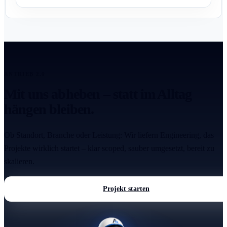
ANTRIEB 2.0
Mit uns abheben – statt im Alltag
hängen bleiben.
Ob Standort, Branche oder Leistung: Wir liefern Engineering, das
Projekte wirklich startet – klar scoped, sauber umgesetzt, bereit zu
skalieren.
Projekt starten