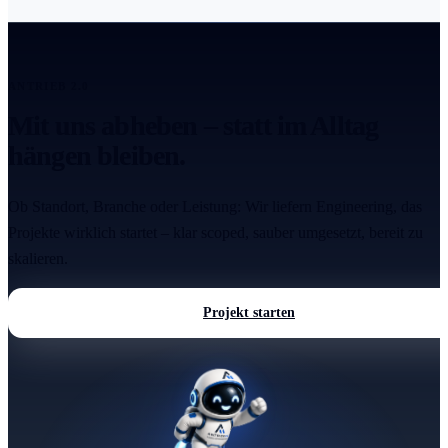
ANTRIEB 2.0
Mit uns abheben – statt im Alltag
hängen bleiben.
Ob Standort, Branche oder Leistung: Wir liefern Engineering, das
Projekte wirklich startet – klar scoped, sauber umgesetzt, bereit zu
skalieren.
Projekt starten