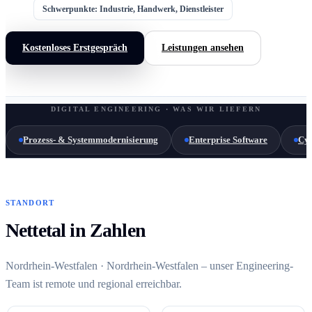
Schwerpunkte: Industrie, Handwerk, Dienstleister
Kostenloses Erstgespräch
Leistungen ansehen
DIGITAL ENGINEERING · WAS WIR LIEFERN
Prozess- & Systemmodernisierung
Enterprise Software
Cyb
STANDORT
Nettetal in Zahlen
Nordrhein-Westfalen · Nordrhein-Westfalen – unser Engineering-
Team ist remote und regional erreichbar.