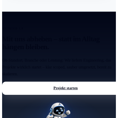
ANTRIEB 2.0
Mit uns abheben – statt im Alltag
hängen bleiben.
Ob Standort, Branche oder Leistung: Wir liefern Engineering, das
Projekte wirklich startet – klar scoped, sauber umgesetzt, bereit zu
skalieren.
Projekt starten