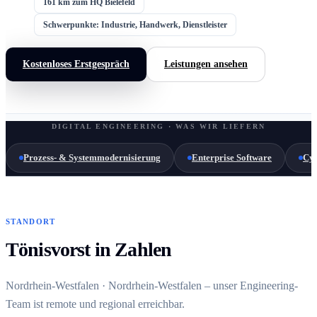
161 km zum HQ Bielefeld
Schwerpunkte: Industrie, Handwerk, Dienstleister
Kostenloses Erstgespräch
Leistungen ansehen
DIGITAL ENGINEERING · WAS WIR LIEFERN
Prozess- & Systemmodernisierung
Enterprise Software
Cyb
STANDORT
Tönisvorst in Zahlen
Nordrhein-Westfalen · Nordrhein-Westfalen – unser Engineering-
Team ist remote und regional erreichbar.