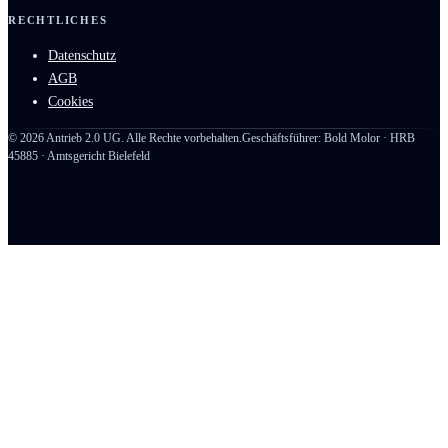
RECHTLICHES
Datenschutz
AGB
Cookies
©
2026
Antrieb 2.0 UG. Alle Rechte vorbehalten.
Geschäftsführer: Bold Molor · HRB
45885 · Amtsgericht Bielefeld