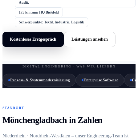
Audit.
175 km zum HQ Bielefeld
Schwerpunkte: Textil, Industrie, Logistik
Kostenloses Erstgespräch
Leistungen ansehen
DIGITAL ENGINEERING · WAS WIR LIEFERN
Prozess- & Systemmodernisierung
Enterprise Software
Cyb
STANDORT
Mönchengladbach in Zahlen
Niederrhein · Nordrhein-Westfalen – unser Engineering-Team ist