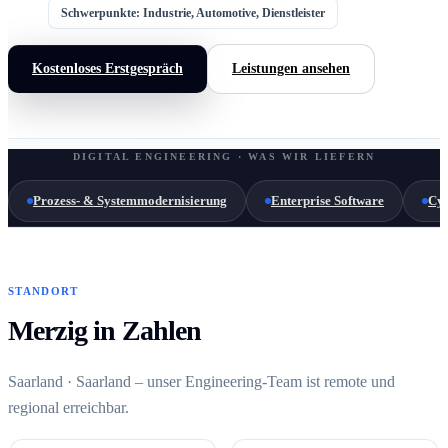
Schwerpunkte: Industrie, Automotive, Dienstleister
Kostenloses Erstgespräch
Leistungen ansehen
DIGITAL ENGINEERING · WAS WIR LIEFERN
Prozess- & Systemmodernisierung
Enterprise Software
Cyb
STANDORT
Merzig in Zahlen
Saarland · Saarland – unser Engineering-Team ist remote und
regional erreichbar.