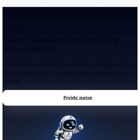
ANTRIEB 2.0
Mit uns abheben – statt im Alltag
hängen bleiben.
Ob Standort, Branche oder Leistung: Wir liefern Engineering, das
Projekte wirklich startet – klar scoped, sauber umgesetzt, bereit zu
skalieren.
Projekt starten