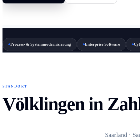
Prozess- & Systemmodernisierung
Enterprise Software
Cyb
STANDORT
Völklingen in Zah
Saarland · Sa