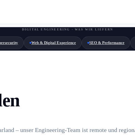
DIGITAL ENGINEERING · WAS WIR LIEFERN
ersecurity
Web & Digital Experience
SEO & Performance
len
arland – unser Engineering-Team ist remote und regiona