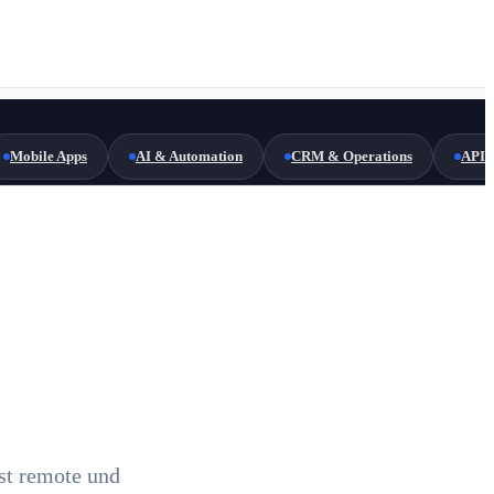
Mobile Apps
AI & Automation
CRM & Operations
API 
st remote und