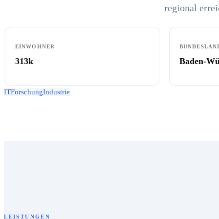
regional errei
EINWOHNER
BUNDESLAN
313k
Baden-Wü
IT
Forschung
Industrie
LEISTUNGEN