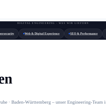
DIGITAL ENGINEERING · WAS WIR LIEFERN
ersecurity
Web & Digital Experience
SEO & Performance
en
ruhe · Baden-Württemberg – unser Engineering-Team i