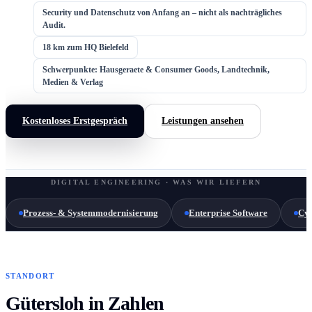
Security und Datenschutz von Anfang an – nicht als nachträgliches
Audit.
18 km zum HQ Bielefeld
Schwerpunkte: Hausgeraete & Consumer Goods, Landtechnik,
Medien & Verlag
Kostenloses Erstgespräch
Leistungen ansehen
DIGITAL ENGINEERING · WAS WIR LIEFERN
Prozess- & Systemmodernisierung
Enterprise Software
Cyb
STANDORT
Gütersloh in Zahlen