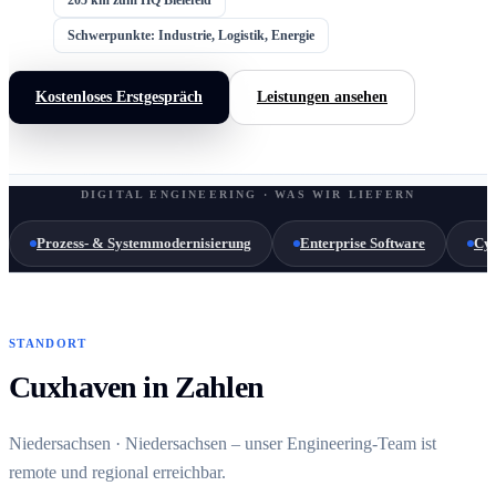
Schwerpunkte: Industrie, Logistik, Energie
Kostenloses Erstgespräch
Leistungen ansehen
DIGITAL ENGINEERING · WAS WIR LIEFERN
Prozess- & Systemmodernisierung
Enterprise Software
Cyb
STANDORT
Cuxhaven in Zahlen
Niedersachsen · Niedersachsen – unser Engineering-Team ist
remote und regional erreichbar.