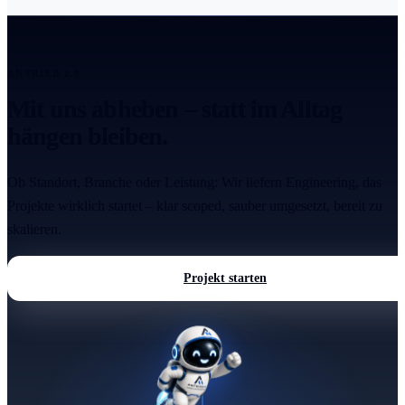
ANTRIEB 2.0
Mit uns abheben – statt im Alltag
hängen bleiben.
Ob Standort, Branche oder Leistung: Wir liefern Engineering, das
Projekte wirklich startet – klar scoped, sauber umgesetzt, bereit zu
skalieren.
Projekt starten