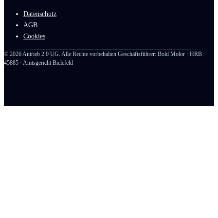
Datenschutz
AGB
Cookies
©
2026
Antrieb 2.0 UG. Alle Rechte vorbehalten.
Geschäftsführer: Bold Molor · HRB
45885 · Amtsgericht Bielefeld