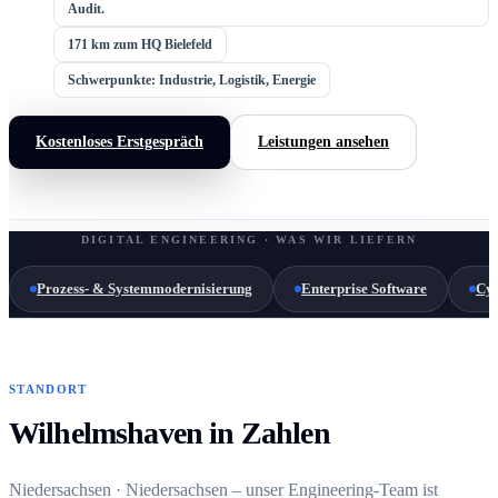
Audit.
171 km zum HQ Bielefeld
Schwerpunkte: Industrie, Logistik, Energie
Kostenloses Erstgespräch
Leistungen ansehen
DIGITAL ENGINEERING · WAS WIR LIEFERN
Prozess- & Systemmodernisierung
Enterprise Software
Cyb
STANDORT
Wilhelmshaven in Zahlen
Niedersachsen · Niedersachsen – unser Engineering-Team ist