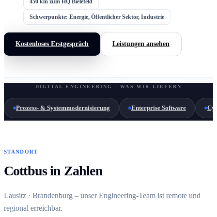
450 km zum HQ Bielefeld
Schwerpunkte: Energie, Öffentlicher Sektor, Industrie
Kostenloses Erstgespräch
Leistungen ansehen
DIGITAL ENGINEERING · WAS WIR LIEFERN
Prozess- & Systemmodernisierung
Enterprise Software
Cyb
STANDORT
Cottbus in Zahlen
Lausitz · Brandenburg – unser Engineering-Team ist remote und
regional erreichbar.