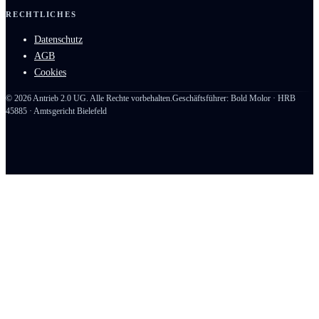
RECHTLICHES
Datenschutz
AGB
Cookies
©
2026
Antrieb 2.0 UG. Alle Rechte vorbehalten.
Geschäftsführer: Bold Molor · HRB
45885 · Amtsgericht Bielefeld