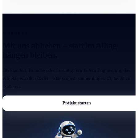
ANTRIEB 2.0
Mit uns abheben – statt im Alltag
hängen bleiben.
Ob Standort, Branche oder Leistung: Wir liefern Engineering, das
Projekte wirklich startet – klar scoped, sauber umgesetzt, bereit zu
skalieren.
Projekt starten