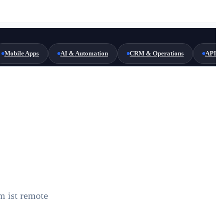
Mobile Apps
AI & Automation
CRM & Operations
API 
 ist remote