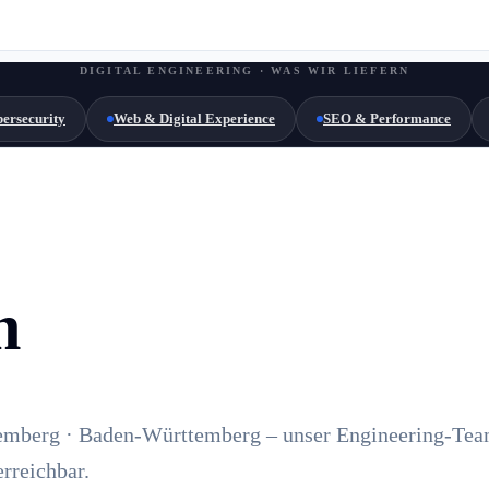
DIGITAL ENGINEERING · WAS WIR LIEFERN
ersecurity
Web & Digital Experience
SEO & Performance
n
mberg · Baden-Württemberg – unser Engineering-Team
erreichbar.