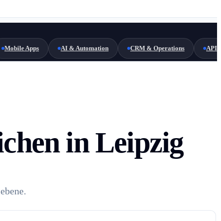
Mobile Apps
AI & Automation
CRM & Operations
API 
ichen in Leipzig
sebene.