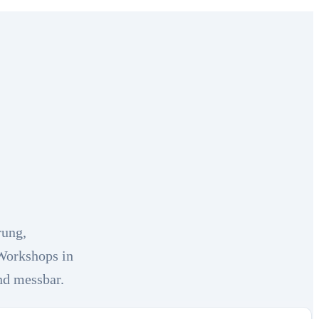
rung,
Workshops in
nd messbar.