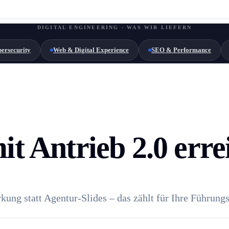
DIGITAL ENGINEERING · WAS WIR LIEFERN
ersecurity
Web & Digital Experience
SEO & Performance
t Antrieb 2.0 erre
ung statt Agentur-Slides – das zählt für Ihre Führung