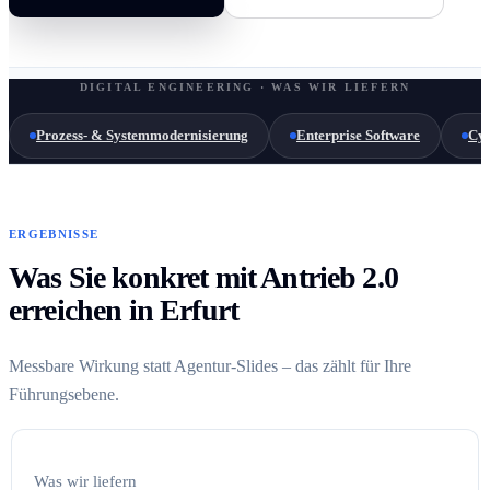
DIGITAL ENGINEERING · WAS WIR LIEFERN
Prozess- & Systemmodernisierung
Enterprise Software
Cyb
ERGEBNISSE
Was Sie konkret mit Antrieb 2.0
erreichen in Erfurt
Messbare Wirkung statt Agentur-Slides – das zählt für Ihre
Führungsebene.
Was wir liefern