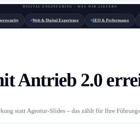
DIGITAL ENGINEERING · WAS WIR LIEFERN
ersecurity
Web & Digital Experience
SEO & Performance
it Antrieb 2.0 erre
ung statt Agentur-Slides – das zählt für Ihre Führung