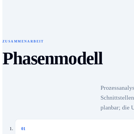
ZUSAMMENARBEIT
Phasenmodell
Prozessanaly
Schnittstelle
planbar; die 
01