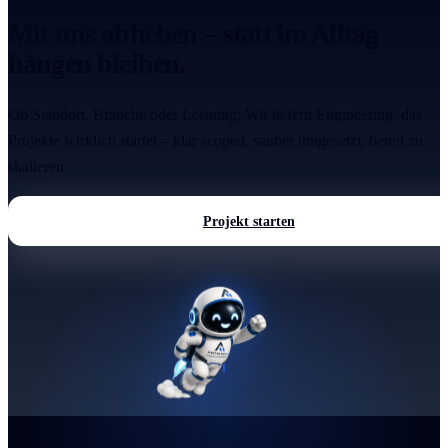
Mit uns abheben – statt im Alltag
hängen bleiben.
Ob Standort, Branche oder Leistung: Wir liefern Engineering, das
Projekte wirklich startet – klar scoped, sauber umgesetzt, bereit zu
skalieren.
Projekt starten