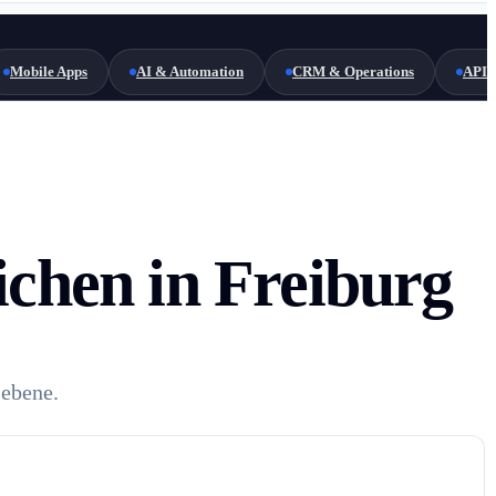
Mobile Apps
AI & Automation
CRM & Operations
API 
ichen in Freiburg
sebene.