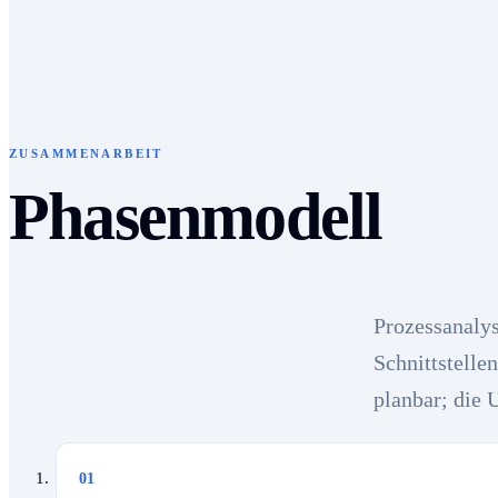
ZUSAMMENARBEIT
Phasenmodell
Prozessanaly
Schnittstelle
planbar; die 
01