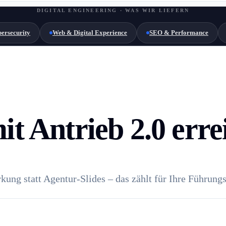
DIGITAL ENGINEERING · WAS WIR LIEFERN
ersecurity
Web & Digital Experience
SEO & Performance
it Antrieb 2.0 erre
ung statt Agentur-Slides – das zählt für Ihre Führung