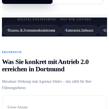
DIGITAL ENGINEERING · WAS WIR LIEFERN
Prozess- & Systemmodernisierung
Enterprise Software
Cyb
ERGEBNISSE
Was Sie konkret mit Antrieb 2.0
erreichen in Dortmund
Messbare Wirkung statt Agentur-Slides – das zählt für Ihre
Führungsebene.
Unser Ansatz