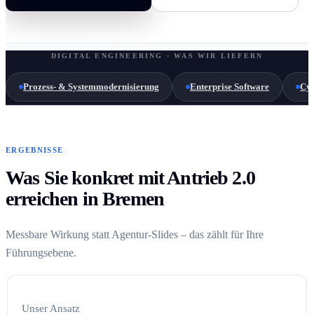
DIGITAL ENGINEERING · WAS WIR LIEFERN
Prozess- & Systemmodernisierung
Enterprise Software
Cyb
ERGEBNISSE
Was Sie konkret mit Antrieb 2.0
erreichen in Bremen
Messbare Wirkung statt Agentur-Slides – das zählt für Ihre
Führungsebene.
Unser Ansatz