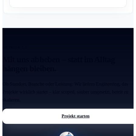
ANTRIEB 2.0
Mit uns abheben – statt im Alltag
hängen bleiben.
Ob Standort, Branche oder Leistung: Wir liefern Engineering, das
Projekte wirklich startet – klar scoped, sauber umgesetzt, bereit zu
skalieren.
Projekt starten