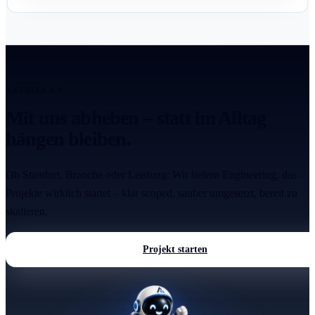
ANTRIEB 2.0
Mit uns abheben – statt im Alltag
hängen bleiben.
Ob Standort, Branche oder Leistung: Wir liefern Engineering, das
Projekte wirklich startet – klar scoped, sauber umgesetzt, bereit zu
skalieren.
Projekt starten