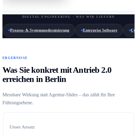
DIGITAL ENGINEERING · WAS WIR LIEFERN
Prozess- & Systemmodernisierung
Enterprise Software
Cyb
ERGEBNISSE
Was Sie konkret mit Antrieb 2.0
erreichen in Berlin
Messbare Wirkung statt Agentur-Slides – das zählt für Ihre
Führungsebene.
Unser Ansatz