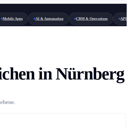
Mobile Apps
AI & Automation
CRM & Operations
API 
eichen in Nürnberg
sebene.