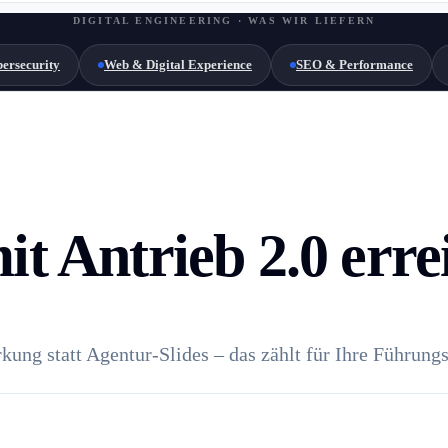
DIGITAL ENGINEERING · WAS WIR LIEFERN
ersecurity
Web & Digital Experience
SEO & Performance
it Antrieb 2.0 err
ung statt Agentur-Slides – das zählt für Ihre Führung