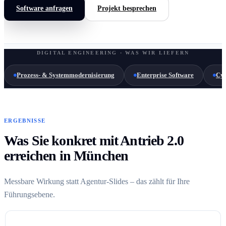
Software anfragen
Projekt besprechen
DIGITAL ENGINEERING · WAS WIR LIEFERN
Prozess- & Systemmodernisierung
Enterprise Software
Cyb
ERGEBNISSE
Was Sie konkret mit Antrieb 2.0
erreichen in München
Messbare Wirkung statt Agentur-Slides – das zählt für Ihre
Führungsebene.