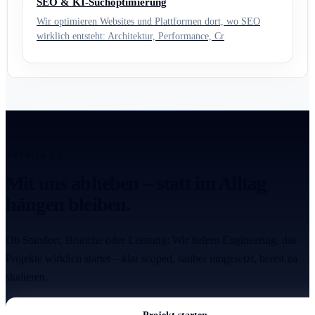
SEO & KI-Suchoptimierung
Wir optimieren Websites und Plattformen dort, wo SEO
wirklich entsteht: Architektur, Performance, Cr
ANTRIEB 2.0
Mit uns abheben – statt im Alltag
hängen bleiben.
Ob Standort, Branche oder Leistung: Wir liefern Engineering, das
Projekte wirklich startet – klar scoped, sauber umgesetzt, bereit zu
skalieren.