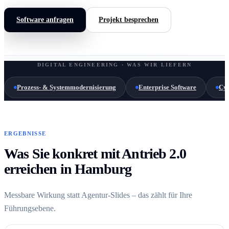
Software anfragen
Projekt besprechen
DIGITAL ENGINEERING · WAS WIR LIEFERN
Prozess- & Systemmodernisierung
Enterprise Software
Cyb
ERGEBNISSE
Was Sie konkret mit Antrieb 2.0
erreichen in Hamburg
Messbare Wirkung statt Agentur-Slides – das zählt für Ihre
Führungsebene.