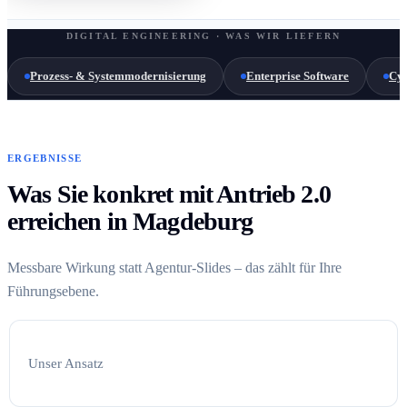
DIGITAL ENGINEERING · WAS WIR LIEFERN
Prozess- & Systemmodernisierung
Enterprise Software
Cyb
ERGEBNISSE
Was Sie konkret mit Antrieb 2.0
erreichen in Magdeburg
Messbare Wirkung statt Agentur-Slides – das zählt für Ihre
Führungsebene.
Unser Ansatz