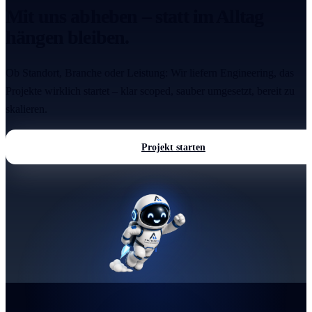
Mit uns abheben – statt im Alltag
hängen bleiben.
Ob Standort, Branche oder Leistung: Wir liefern Engineering, das
Projekte wirklich startet – klar scoped, sauber umgesetzt, bereit zu
skalieren.
Projekt starten