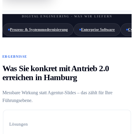
DIGITAL ENGINEERING · WAS WIR LIEFERN
Prozess- & Systemmodernisierung
Enterprise Software
Cyb
ERGEBNISSE
Was Sie konkret mit Antrieb 2.0
erreichen in Hamburg
Messbare Wirkung statt Agentur-Slides – das zählt für Ihre
Führungsebene.
Lösungen