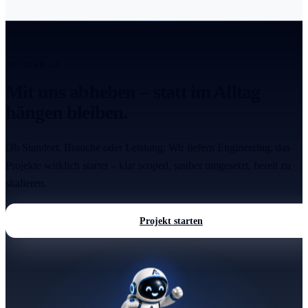
ANTRIEB 2.0
Mit uns abheben – statt im Alltag
hängen bleiben.
Ob Standort, Branche oder Leistung: Wir liefern Engineering, das
Projekte wirklich startet – klar scoped, sauber umgesetzt, bereit zu
skalieren.
Projekt starten