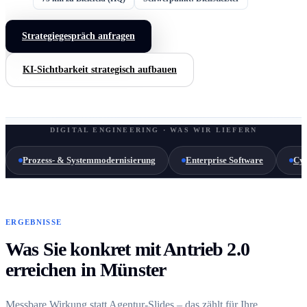
Strategiegespräch anfragen
KI-Sichtbarkeit strategisch aufbauen
DIGITAL ENGINEERING · WAS WIR LIEFERN
Prozess- & Systemmodernisierung
Enterprise Software
Cyb
ERGEBNISSE
Was Sie konkret mit Antrieb 2.0
erreichen in Münster
Messbare Wirkung statt Agentur-Slides – das zählt für Ihre