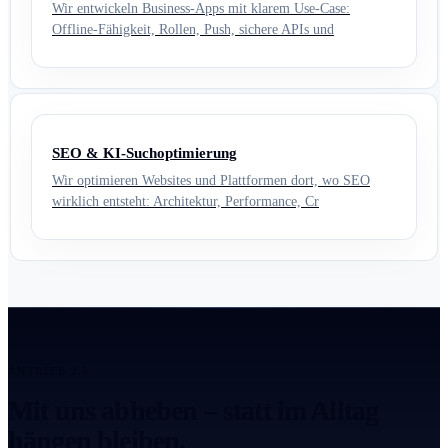
Wir entwickeln Business-Apps mit klarem Use-Case:
Offline-Fähigkeit, Rollen, Push, sichere APIs und
SEO & KI-Suchoptimierung
Wir optimieren Websites und Plattformen dort, wo SEO
wirklich entsteht: Architektur, Performance, Cr
ANTRIEB 2.0
Mit uns abheben – statt im Alltag
hängen bleiben.