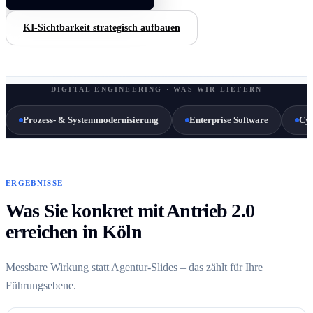
KI-Sichtbarkeit strategisch aufbauen
DIGITAL ENGINEERING · WAS WIR LIEFERN
Prozess- & Systemmodernisierung
Enterprise Software
Cyb
ERGEBNISSE
Was Sie konkret mit Antrieb 2.0
erreichen in Köln
Messbare Wirkung statt Agentur-Slides – das zählt für Ihre
Führungsebene.