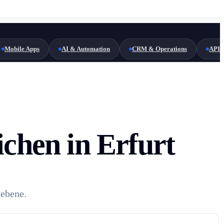
Mobile Apps
AI & Automation
CRM & Operations
API 
ichen in Erfurt
sebene.