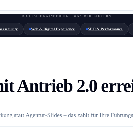
DIGITAL ENGINEERING · WAS WIR LIEFERN
ersecurity
Web & Digital Experience
SEO & Performance
t Antrieb 2.0 erre
ung statt Agentur-Slides – das zählt für Ihre Führung