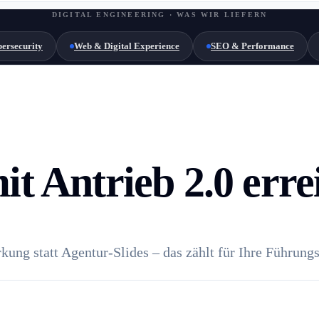
DIGITAL ENGINEERING · WAS WIR LIEFERN
ersecurity
Web & Digital Experience
SEO & Performance
it Antrieb 2.0 err
ung statt Agentur-Slides – das zählt für Ihre Führung