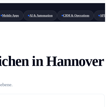
Mobile Apps
AI & Automation
CRM & Operations
API 
eichen in Hannover
sebene.