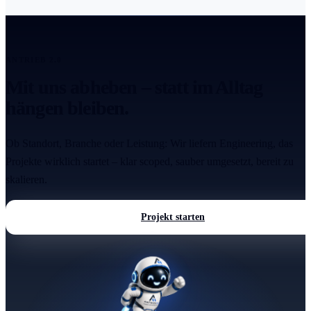
ANTRIEB 2.0
Mit uns abheben – statt im Alltag
hängen bleiben.
Ob Standort, Branche oder Leistung: Wir liefern Engineering, das
Projekte wirklich startet – klar scoped, sauber umgesetzt, bereit zu
skalieren.
Projekt starten