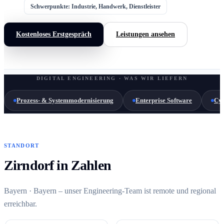
Schwerpunkte: Industrie, Handwerk, Dienstleister
Kostenloses Erstgespräch
Leistungen ansehen
DIGITAL ENGINEERING · WAS WIR LIEFERN
Prozess- & Systemmodernisierung
Enterprise Software
Cyb
STANDORT
Zirndorf in Zahlen
Bayern · Bayern – unser Engineering-Team ist remote und regional
erreichbar.