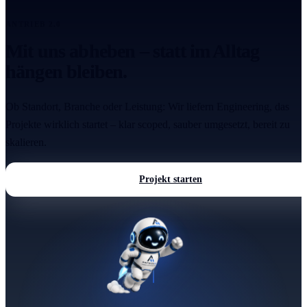
ANTRIEB 2.0
Mit uns abheben – statt im Alltag
hängen bleiben.
Ob Standort, Branche oder Leistung: Wir liefern Engineering, das
Projekte wirklich startet – klar scoped, sauber umgesetzt, bereit zu
skalieren.
Projekt starten