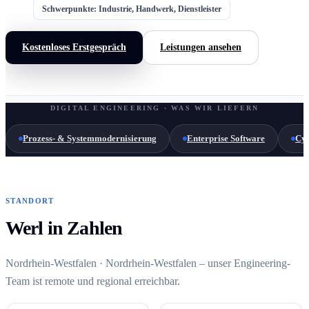
Schwerpunkte: Industrie, Handwerk, Dienstleister
Kostenloses Erstgespräch
Leistungen ansehen
DIGITAL ENGINEERING · WAS WIR LIEFERN
Prozess- & Systemmodernisierung
Enterprise Software
Cyb
STANDORT
Werl in Zahlen
Nordrhein-Westfalen · Nordrhein-Westfalen – unser Engineering-
Team ist remote und regional erreichbar.