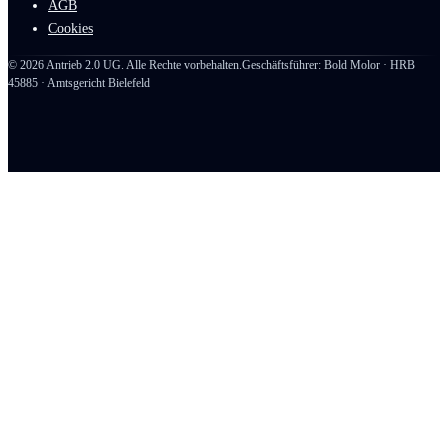
AGB
Cookies
©
2026
Antrieb 2.0 UG. Alle Rechte vorbehalten.
Geschäftsführer: Bold Molor · HRB
45885 · Amtsgericht Bielefeld