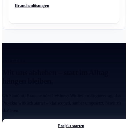
Branchenlösungen
ANTRIEB 2.0
Mit uns abheben – statt im Alltag
hängen bleiben.
Ob Standort, Branche oder Leistung: Wir liefern Engineering, das
Projekte wirklich startet – klar scoped, sauber umgesetzt, bereit zu
skalieren.
Projekt starten