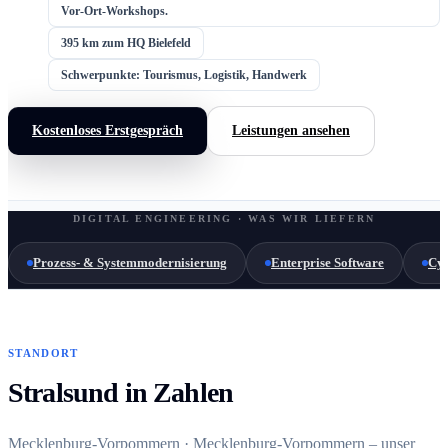
Vor-Ort-Workshops.
395 km zum HQ Bielefeld
Schwerpunkte: Tourismus, Logistik, Handwerk
Kostenloses Erstgespräch
Leistungen ansehen
DIGITAL ENGINEERING · WAS WIR LIEFERN
Prozess- & Systemmodernisierung
Enterprise Software
Cyb
STANDORT
Stralsund in Zahlen
Mecklenburg-Vorpommern · Mecklenburg-Vorpommern – unser