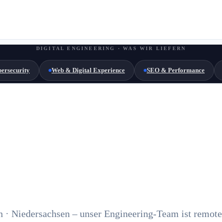
DIGITAL ENGINEERING · WAS WIR LIEFERN
ersecurity
Web & Digital Experience
SEO & Performance
 · Niedersachsen – unser Engineering-Team ist remote