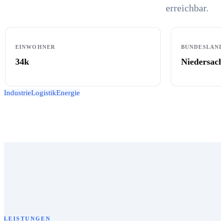
erreichbar.
EINWOHNER
BUNDESLAN
34k
Niedersac
Industrie
Logistik
Energie
LEISTUNGEN