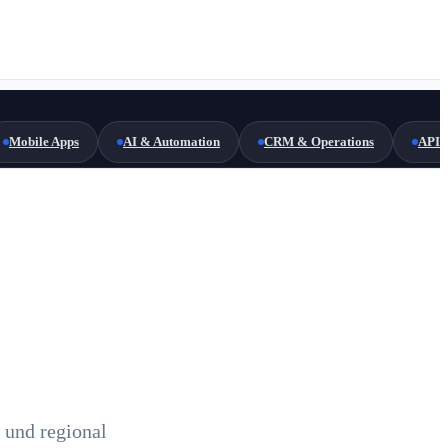
Mobile Apps
AI & Automation
CRM & Operations
API 
 und regional