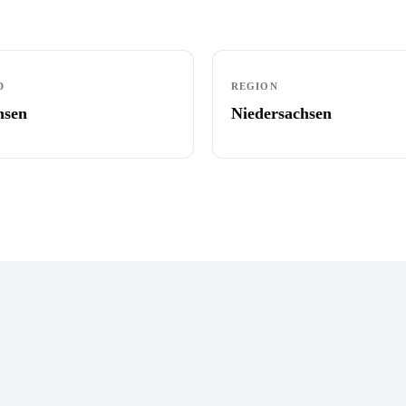
D
REGION
hsen
Niedersachsen