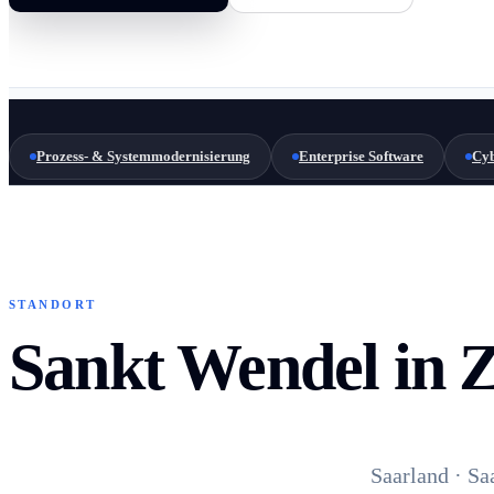
Prozess- & Systemmodernisierung
Enterprise Software
Cyb
STANDORT
Sankt Wendel in 
Saarland · Sa