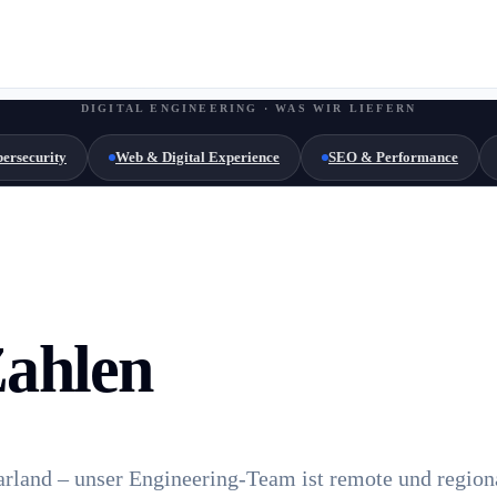
DIGITAL ENGINEERING · WAS WIR LIEFERN
ersecurity
Web & Digital Experience
SEO & Performance
Zahlen
arland – unser Engineering-Team ist remote und regiona