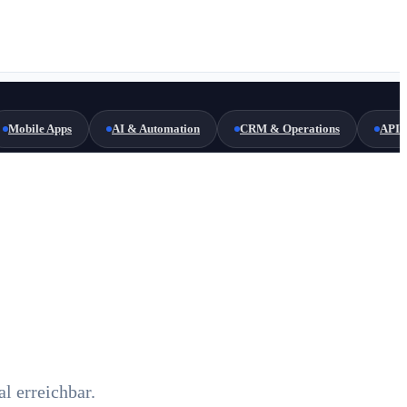
Mobile Apps
AI & Automation
CRM & Operations
API 
l erreichbar.