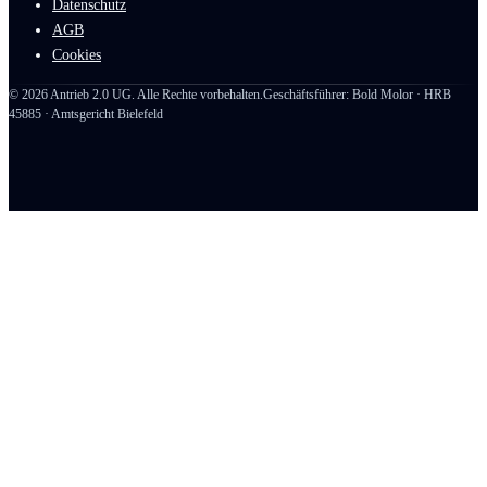
Datenschutz
AGB
Cookies
©
2026
Antrieb 2.0 UG. Alle Rechte vorbehalten.
Geschäftsführer: Bold Molor · HRB
45885 · Amtsgericht Bielefeld