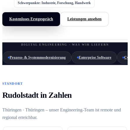
Schwerpunkte: Industrie, Forschung, Handwerk
Kostenloses Erstgespräch
Leistungen ansehen
DIGITAL ENGINEERING · WAS WIR LIEFERN
Prozess- & Systemmodernisierung
Enterprise Software
Cyb
STANDORT
Rudolstadt in Zahlen
Thüringen · Thüringen – unser Engineering-Team ist remote und
regional erreichbar.