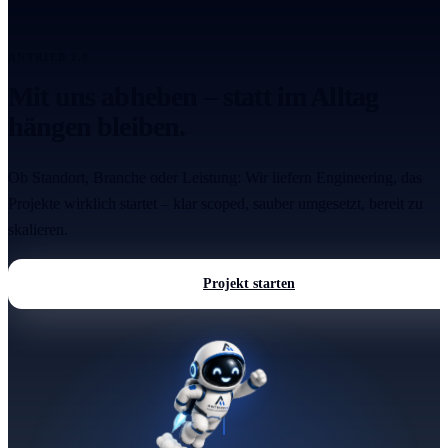
ANTRIEB 2.0
Mit uns abheben – statt im Alltag
hängen bleiben.
Ob Standort, Branche oder Leistung: Wir liefern Engineering, das
Projekte wirklich startet – klar scoped, sauber umgesetzt, bereit zu
skalieren.
Projekt starten