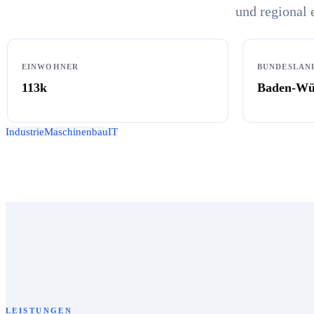
und regional 
EINWOHNER
BUNDESLAN
113k
Baden-Wü
Industrie
Maschinenbau
IT
LEISTUNGEN