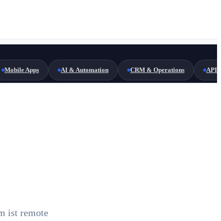
Mobile Apps
AI & Automation
CRM & Operations
API 
 ist remote