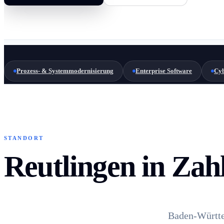
Prozess- & Systemmodernisierung
Enterprise Software
Cyb
STANDORT
Reutlingen in Zah
Baden-Württe