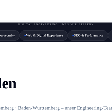
DIGITAL ENGINEERING · WAS WIR LIEFERN
ersecurity
Web & Digital Experience
SEO & Performance
len
mberg · Baden-Württemberg – unser Engineering-Team