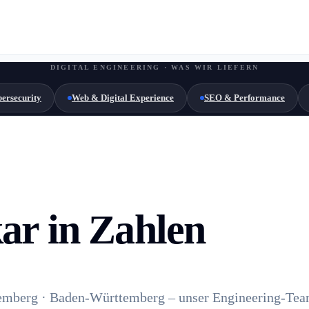
DIGITAL ENGINEERING · WAS WIR LIEFERN
ersecurity
Web & Digital Experience
SEO & Performance
r in Zahlen
mberg · Baden-Württemberg – unser Engineering-Team