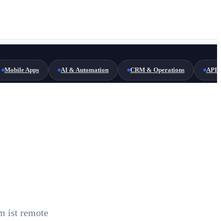
Mobile Apps
AI & Automation
CRM & Operations
API 
 ist remote