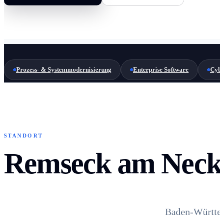
Prozess- & Systemmodernisierung
Enterprise Software
Cyb
STANDORT
Remseck am Necka
Baden-Württe