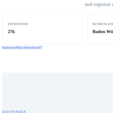
und regional 
EINWOHNER
BUNDESLAN
27k
Baden-Wü
Industrie
Maschinenbau
IT
LEISTUNGEN