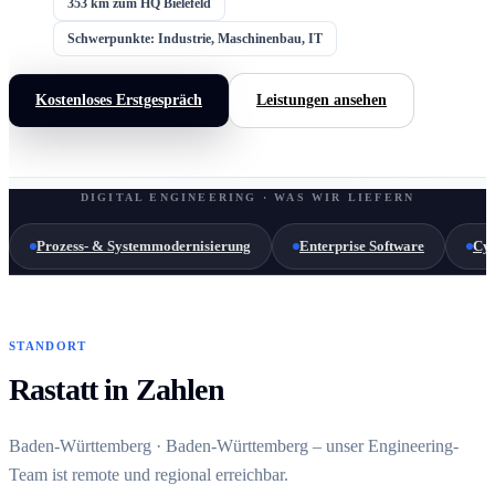
353 km zum HQ Bielefeld
Schwerpunkte: Industrie, Maschinenbau, IT
Kostenloses Erstgespräch
Leistungen ansehen
DIGITAL ENGINEERING · WAS WIR LIEFERN
Prozess- & Systemmodernisierung
Enterprise Software
Cyb
STANDORT
Rastatt in Zahlen
Baden-Württemberg · Baden-Württemberg – unser Engineering-
Team ist remote und regional erreichbar.