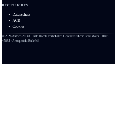
RECHTLICHES
Datenschutz
AGB
Cookies
©
2026
Antrieb 2.0 UG. Alle Rechte vorbehalten.
Geschäftsführer: Bold Molor · HRB
45885 · Amtsgericht Bielefeld