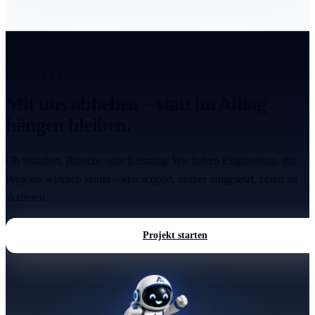
ANTRIEB 2.0
Mit uns abheben – statt im Alltag
hängen bleiben.
Ob Standort, Branche oder Leistung: Wir liefern Engineering, das
Projekte wirklich startet – klar scoped, sauber umgesetzt, bereit zu
skalieren.
Projekt starten