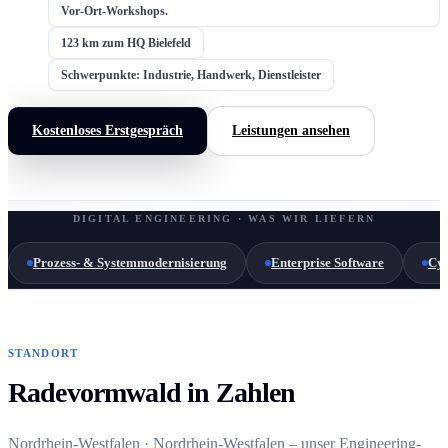
Vor-Ort-Workshops.
123 km zum HQ Bielefeld
Schwerpunkte: Industrie, Handwerk, Dienstleister
Kostenloses Erstgespräch
Leistungen ansehen
DIGITAL ENGINEERING · WAS WIR LIEFERN
Prozess- & Systemmodernisierung
Enterprise Software
Cyb
STANDORT
Radevormwald in Zahlen
Nordrhein-Westfalen · Nordrhein-Westfalen – unser Engineering-